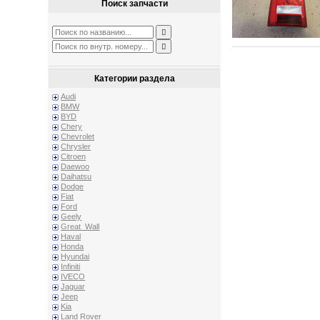
Поиск запчасти
Категории раздела
Audi
BMW
BYD
Chery
Chevrolet
Chrysler
Citroen
Daewoo
Daihatsu
Dodge
Fiat
Ford
Geely
Great_Wall
Haval
Honda
Hyundai
Infiniti
IVECO
Jaguar
Jeep
Kia
Land Rover