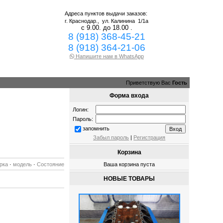
Адреса пунктов выдачи заказов:
г. Краснодар.,
ул. Калинина 1/1а
с 9.00. до 18.00 .
8 (918) 368-45-21
8 (918) 364-21-06
Напишите нам в WhatsApp
Приветствую Вас
Гость
Форма входа
Логин:
Пароль:
запомнить
Забыл пароль
|
Регистрация
Корзина
рка
·
модель
·
Состояние
Ваша корзина пуста
НОВЫЕ ТОВАРЫ