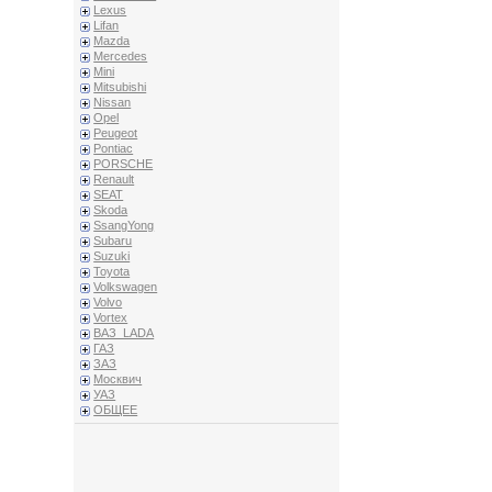
Lexus
Lifan
Mazda
Mercedes
Mini
Mitsubishi
Nissan
Opel
Peugeot
Pontiac
PORSCHE
Renault
SEAT
Skoda
SsangYong
Subaru
Suzuki
Toyota
Volkswagen
Volvo
Vortex
ВАЗ_LADA
ГАЗ
ЗАЗ
Москвич
УАЗ
ОБЩЕЕ