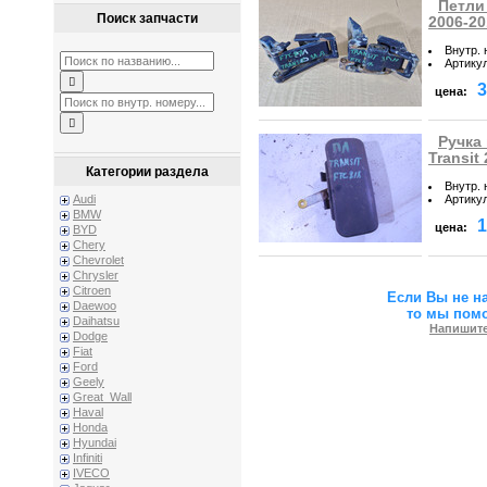
Петли 
Поиск запчасти
2006-20
Внутр.
Артику
3
цена:
Ручка
Transit
Категории раздела
Внутр.
Артику
Audi
BMW
1
цена:
BYD
Chery
Chevrolet
Chrysler
Citroen
Если Вы не н
Daewoo
то мы пом
Daihatsu
Напишите
Dodge
Fiat
Ford
Geely
Great_Wall
Haval
Honda
Hyundai
Infiniti
IVECO