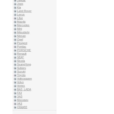
Jaguar
Jeep
Kia
Land Rover
Lexus
Lifan
Mazda
Mercedes
Mini
Mitsubishi
Nissan
Opel
Peugeot
Pontiac
PORSCHE
Renault
SEAT
Skoda
SsangYong
Subaru
Suzuki
Toyota
Volkswagen
Volvo
Vortex
ВАЗ_LADA
ГАЗ
ЗАЗ
Москвич
УАЗ
ОБЩЕЕ