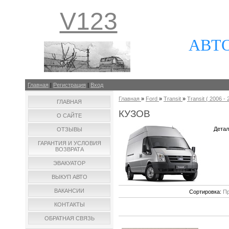
V123
АВТ
Главная
|
Регистрация
|
Вход
Главная
»
Ford
»
Transit
»
Transit ( 2006 - 
ГЛАВНАЯ
КУЗОВ
О САЙТЕ
Детал
ОТЗЫВЫ
ГАРАНТИЯ И УСЛОВИЯ
ВОЗВРАТА
ЭВАКУАТОР
ВЫКУП АВТО
ВАКАНСИИ
Сортировка:
Пр
КОНТАКТЫ
ОБРАТНАЯ СВЯЗЬ