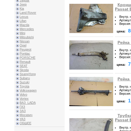
Jaguar
Кронш
Jeep
Kia
Passat 
Land Rover
Внутр. 
Lexus
Артику
Lifan
Версия
:
Mazda
Mercedes
8
цена:
Mini
Mitsubishi
Nissan
Рейка 
Opel
Peugeot
Внутр. 
Артику
Pontiac
Версия
:
PORSCHE
Renault
7
цена:
SEAT
Skoda
SsangYong
Subaru
Рейка 
Suzuki
Toyota
Внутр. 
Артику
Volkswagen
Версия
:
Volvo
Vortex
1
цена:
ВАЗ_LADA
ГАЗ
ЗАЗ
Москвич
Трубк
УАЗ
Passat 
ОБЩЕЕ
Внутр. 
Артику