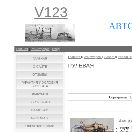
V123
АВТ
Главная
|
Регистрация
|
Вход
Главная
»
Volkswagen
»
Passat
»
Passat B5
ГЛАВНАЯ
РУЛЕВАЯ
О САЙТЕ
ОТЗЫВЫ
ГАРАНТИЯ И УСЛОВИЯ
ВОЗВРАТА
ЭВАКУАТОР
Сортировка:
Пр
ВЫКУП АВТО
ВАКАНСИИ
КОНТАКТЫ
Вал ру
ОБРАТНАЯ СВЯЗЬ
Внутр. 
Артику