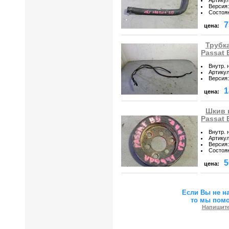
Версия
:
Состоя
7
цена:
Трубк
Passat 
Внутр. 
Артику
Версия
:
1
цена:
Шкив 
Passat 
Внутр. 
Артику
Версия
:
Состоя
5
цена:
Если Вы не н
то мы пом
Напишите