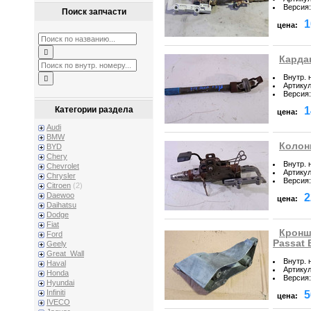
Версия
:
Поиск запчасти
1
цена:
Кардан
Внутр. 
Артику
Версия
:
1
Категории раздела
цена:
Audi
BMW
Колонк
BYD
Chery
Внутр. 
Chevrolet
Артику
Chrysler
Версия
:
Citroen
(2)
Daewoo
2
цена:
Daihatsu
Dodge
Fiat
Кронш
Ford
Passat 
Geely
Great_Wall
Внутр. 
Haval
Артику
Honda
Версия
:
Hyundai
Infiniti
5
цена:
IVECO