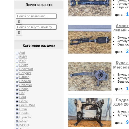
Внутр. 
Артику
Поиск запчасти
Версия
:
1
цена:
Аморт
левый -
Внутр. 
Артику
Версия
:
Категории раздела
2
цена:
Audi
BMW
BYD
Кулак
Chery
Mercede
Chevrolet
Chrysler
Внутр. 
Citroen
Артику
Daewoo
Версия
:
Daihatsu
1
цена:
Dodge
Fiat
Ford
Подра
Geely
X164 20
Great_Wall
Haval
Внутр. 
Honda
Артику
Hyundai
Infiniti
9
цена:
IVECO