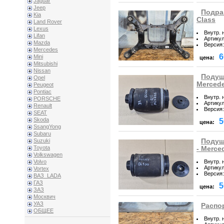
Jaguar
Jeep
Подра
Kia
Class
Land Rover
Lexus
Внутр. 
Lifan
Артику
Mazda
Версия
:
Mercedes
6
Mini
цена:
Mitsubishi
Nissan
Подуш
Opel
Mercede
Peugeot
Pontiac
Внутр. 
PORSCHE
Артику
Renault
Версия
:
SEAT
Skoda
5
цена:
SsangYong
Subaru
Подуш
Suzuki
Toyota
- Merce
Volkswagen
Внутр. 
Volvo
Артику
Vortex
Версия
:
ВАЗ_LADA
ГАЗ
5
цена:
ЗАЗ
Москвич
УАЗ
Распор
ОБЩЕЕ
Внутр. 