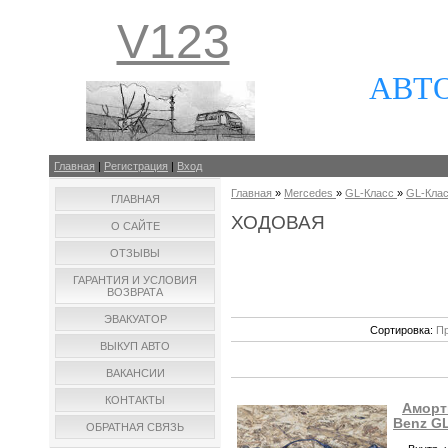
V123
АВТ
Главная
|
Регистрация
|
Вход
Главная
»
Mercedes
»
GL-Класс
»
GL-Класс
ГЛАВНАЯ
ХОДОВАЯ
О САЙТЕ
ОТЗЫВЫ
ГАРАНТИЯ И УСЛОВИЯ
ВОЗВРАТА
ЭВАКУАТОР
Сортировка:
Пр
ВЫКУП АВТО
ВАКАНСИИ
КОНТАКТЫ
Аморт
Benz GL
ОБРАТНАЯ СВЯЗЬ