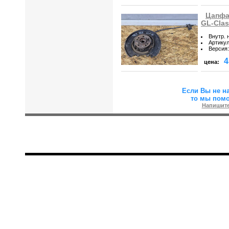
Цапфа
GL-Cla
Внутр. 
Артику
Версия
:
4
цена:
Если Вы не н
то мы пом
Напишите