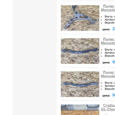
Рычаг
Mercede
Внутр. 
Артику
Версия
:
2
цена:
Рычаг
Mercede
Внутр. 
Артику
Версия
:
9
цена:
Рычаг
Mercede
Внутр. 
Артику
Версия
:
9
цена:
Стаби
GL-Cla