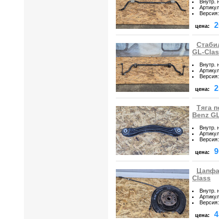
Внутр. 
Артику
Версия
:
2
цена:
Стаби
GL-Cla
Внутр. 
Артику
Версия
:
2
цена:
Тяга п
Benz GL
Внутр. 
Артику
Версия
:
9
цена:
Цапфа
Class
Внутр. 
Артику
Версия
:
4
цена: