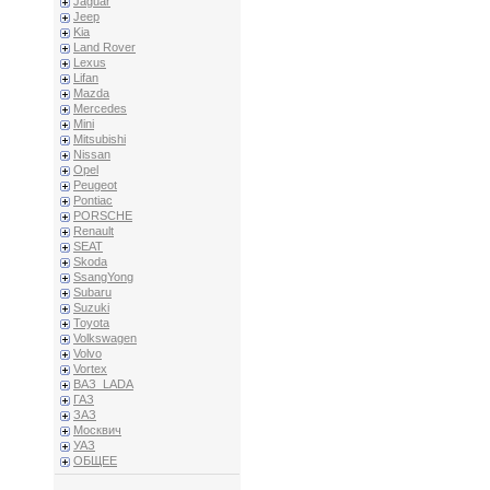
Jaguar
Jeep
Kia
Land Rover
Lexus
Lifan
Mazda
Mercedes
Mini
Mitsubishi
Nissan
Opel
Peugeot
Pontiac
PORSCHE
Renault
SEAT
Skoda
SsangYong
Subaru
Suzuki
Toyota
Volkswagen
Volvo
Vortex
ВАЗ_LADA
ГАЗ
ЗАЗ
Москвич
УАЗ
ОБЩЕЕ