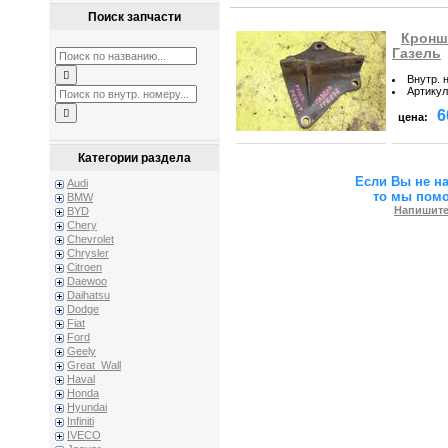
Поиск запчасти
Кронш
Газель
Внутр. 
Артикул
6
цена:
Категории раздела
Если Вы не н
Audi
то мы пом
BMW
Напишите
BYD
Chery
Chevrolet
Chrysler
Citroen
Daewoo
Daihatsu
Dodge
Fiat
Ford
Geely
Great_Wall
Haval
Honda
Hyundai
Infiniti
IVECO