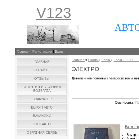
V123
АВТ
Главная
|
Регистрация
|
Вход
Главная
»
Skoda
»
Fabia
»
Fabia 1 (1999 – 2
ГЛАВНАЯ
ЭЛЕКТРО
О САЙТЕ
Детали и компоненты электросистемы ав
ОТЗЫВЫ
ГАРАНТИЯ И УСЛОВИЯ
ВОЗВРАТА
ЭВАКУАТОР
Сортировка:
Пр
ВЫКУП АВТО
ВАКАНСИИ
КОНТАКТЫ
Блок к
ОБРАТНАЯ СВЯЗЬ
Внутр. 
Артику