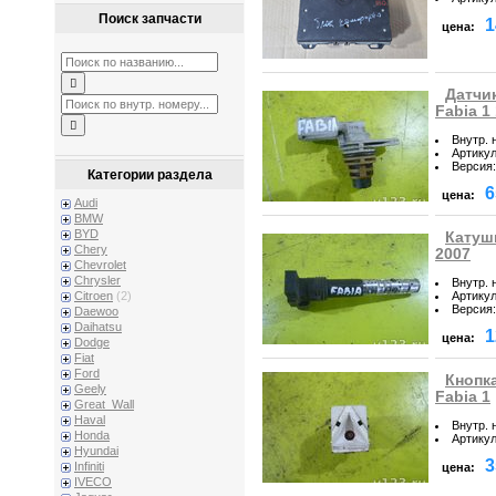
Поиск запчасти
1
цена:
Датчи
Fabia 1
Внутр. 
Артику
Версия
:
Категории раздела
6
цена:
Audi
BMW
BYD
Катушк
Chery
2007
Chevrolet
Chrysler
Внутр. 
Артику
Citroen
(2)
Версия
:
Daewoo
Daihatsu
1
цена:
Dodge
Fiat
Ford
Кнопк
Geely
Fabia 1
Great_Wall
Haval
Внутр. 
Honda
Артику
Hyundai
3
Infiniti
цена:
IVECO