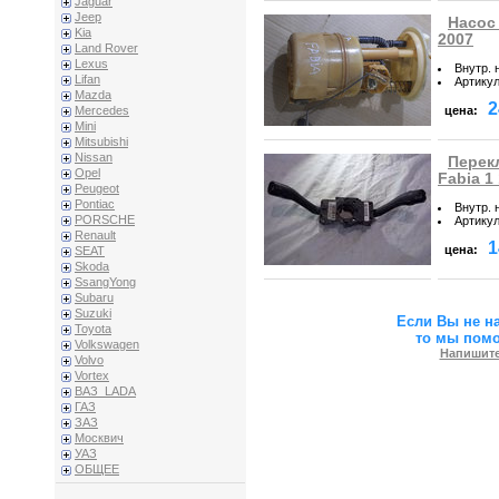
Jaguar
Jeep
Насос 
Kia
2007
Land Rover
Lexus
Внутр. 
Lifan
Артику
Mazda
2
цена:
Mercedes
Mini
Mitsubishi
Nissan
Перек
Opel
Fabia 1
Peugeot
Pontiac
Внутр. 
PORSCHE
Артику
Renault
1
цена:
SEAT
Skoda
SsangYong
Subaru
Suzuki
Если Вы не н
Toyota
то мы пом
Volkswagen
Напишите
Volvo
Vortex
ВАЗ_LADA
ГАЗ
ЗАЗ
Москвич
УАЗ
ОБЩЕЕ