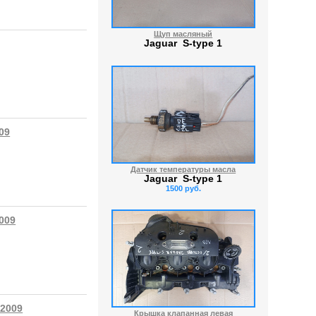
Щуп масляный
Jaguar S-type 1
09
Датчик температуры масла
Jaguar S-type 1
1500 руб.
009
-2009
Крышка клапанная левая