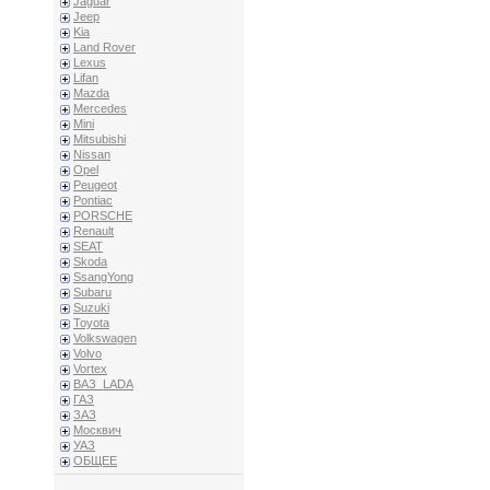
Jaguar
Jeep
Kia
Land Rover
Lexus
Lifan
Mazda
Mercedes
Mini
Mitsubishi
Nissan
Opel
Peugeot
Pontiac
PORSCHE
Renault
SEAT
Skoda
SsangYong
Subaru
Suzuki
Toyota
Volkswagen
Volvo
Vortex
ВАЗ_LADA
ГАЗ
ЗАЗ
Москвич
УАЗ
ОБЩЕЕ