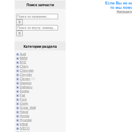
Если Вы не н
Поиск запчасти
то мы пом
Напишите
Категории раздела
Audi
BMW
BYD
Chery
Chevrolet
Chrysler
Citroen
(2)
Daewoo
Daihatsu
Dodge
Fiat
Ford
Geely
Great_Wall
Haval
Honda
Hyundai
Infiniti
IVECO