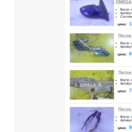
OMEGA
Внутр. 
Артику
Состоя
1
цена:
Петли
Внутр. 
Артику
6
цена:
Петли
Внутр. 
Артику
7
цена:
Петли
Внутр. 
Артику
9
цена: