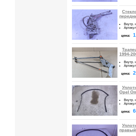
Стекл
передн
Внутр. 
Артику
1
цена:
Трапе
1994-20
Внутр. 
Артику
2
цена:
Уплот
Opel O
Внутр. 
Артику
6
цена:
Уплот
правый