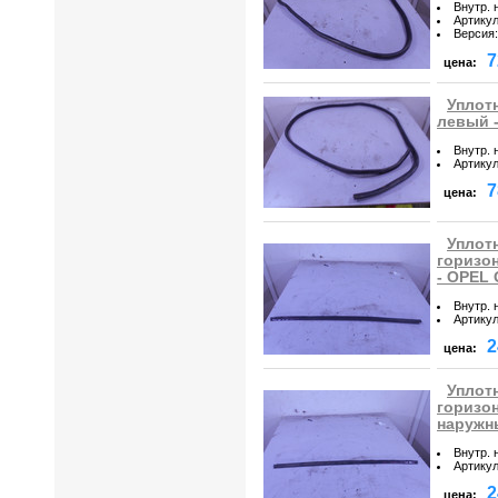
Внутр. 
Артику
Версия
:
7
цена:
Уплот
левый 
Внутр. 
Артику
7
цена:
Уплот
горизо
- OPEL
Внутр. 
Артику
2
цена:
Уплот
горизо
наружн
Внутр. 
Артику
2
цена: