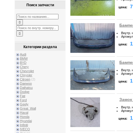
Поиск запчасти
7
цена:
Бампер
Внутр. 
Артику
1
цена:
Категории раздела
Audi
BMW
Бампе
BYD
Chery
Внутр. 
Chevrolet
Артику
Chrysler
Citroen
(2)
1
цена:
Daewoo
Daihatsu
Dodge
Fiat
Замок
Ford
Geely
Внутр. 
Great_Wall
Артику
Haval
Honda
1
цена:
Hyundai
Infiniti
IVECO