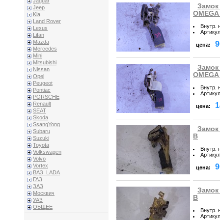
Jaguar
Замок
Jeep
OMEGA
Kia
Land Rover
Внутр. 
Lexus
Артику
Lifan
Mazda
9
цена:
Mercedes
Mini
Mitsubishi
Замок
Nissan
OMEGA
Opel
Peugeot
Внутр. 
Pontiac
Артику
PORSCHE
Renault
1
цена:
SEAT
Skoda
SsangYong
Замок
Subaru
B
Suzuki
Toyota
Внутр. 
Volkswagen
Артику
Volvo
9
Vortex
цена:
ВАЗ_LADA
ГАЗ
ЗАЗ
Замок
Москвич
B
УАЗ
ОБЩЕЕ
Внутр. 
Артику