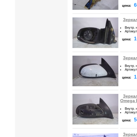
6
цена:
Зерка
Внутр. 
Артику
1
цена:
Зерка
Внутр. 
Артику
1
цена:
Зеркал
Omega 
Внутр. 
Артику
5
цена:
Зерка