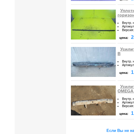
Уплот
горизо
Внутр. 
Артику
Версия
:
2
цена:
Усили
B
Внутр. 
Артику
1
цена:
Усили
OMEGA
Внутр. 
Артику
Версия
:
1
цена:
Если Вы не н