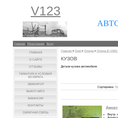
V123
АВТ
Главная
|
Регистрация
|
Вход
Главная
»
Opel
»
Omega
»
Omega B (1994 –
ГЛАВНАЯ
КУЗОВ
О САЙТЕ
Детали кузова автомобиля.
ОТЗЫВЫ
ГАРАНТИЯ И УСЛОВИЯ
ВОЗВРАТА
ЭВАКУАТОР
Сортировка:
Пр
ВЫКУП АВТО
ВАКАНСИИ
КОНТАКТЫ
Аморт
ОБРАТНАЯ СВЯЗЬ
Внутр. 
Артику