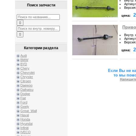
Внутр.
Артику
Поиск запчасти
Версия
2
цена:
Приво
Внутр.
Артику
Версия
Категории раздела
2
цена:
Audi
BMW
BYD
Chery
Если Вы не н
Chevrolet
то мы пом
Chrysler
Напишите
Citroen
Daewoo
Daihatsu
Dodge
Fiat
Ford
Geely
Great_Wall
Haval
Honda
Hyundai
Infiniti
IVECO