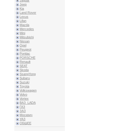
Jaguar
Jeep
Kia
Land Rover
Lexus
Lifan
Mazda
Mercedes
Mini
Mitsubishi
Nissan
Opel
Peugeot
Pontiac
PORSCHE
Renault
SEAT
Skoda
SsangYong
Subaru
Suzuki
Toyota
Volkswagen
Volvo
Vortex
ВАЗ_LADA
ГАЗ
ЗАЗ
Москвич
УАЗ
ОБЩЕЕ