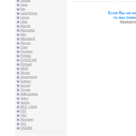
Jaguar
Jeep
Kia
Если Вы не н
Land Rover
то мы пом
Lexus
Напишите
Lifan
Mazda
Mercedes
Mini
Mitsubishi
Nissan
Opel
Peugeot
Pontiac
PORSCHE
Renault
SEAT
Skoda
SsangYong
Subaru
Suzuki
Toyota
Volkswagen
Volvo
Vortex
ВАЗ_LADA
ГАЗ
ЗАЗ
Москвич
УАЗ
ОБЩЕЕ