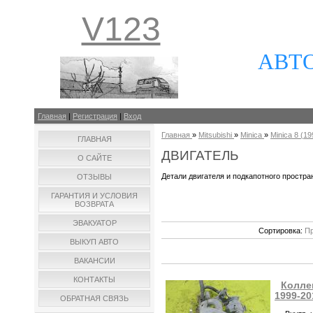
V123
АВТ
Главная
|
Регистрация
|
Вход
Главная
»
Mitsubishi
»
Minica
»
Minica 8 (199
ГЛАВНАЯ
ДВИГАТЕЛЬ
О САЙТЕ
Детали двигателя и подкапотного простра
ОТЗЫВЫ
ГАРАНТИЯ И УСЛОВИЯ
ВОЗВРАТА
ЭВАКУАТОР
Сортировка:
Пр
ВЫКУП АВТО
ВАКАНСИИ
КОНТАКТЫ
Коллек
1999-20
ОБРАТНАЯ СВЯЗЬ