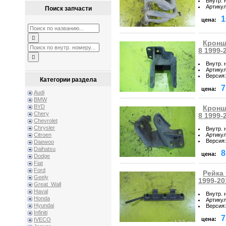
Внутр. 
Артику
Поиск запчасти
1
цена:
Кроншт
8 1999-
Внутр. 
Артику
Версия
:
Категории раздела
7
цена:
Audi
BMW
BYD
Кроншт
Chery
8 1999-
Chevrolet
Chrysler
Внутр. 
Артику
Citroen
Версия
:
Daewoo
Daihatsu
8
цена:
Dodge
Fiat
Ford
Рейка 
Geely
1999-20
Great_Wall
Haval
Внутр. 
Honda
Артику
Hyundai
Версия
:
Infiniti
7
цена:
IVECO