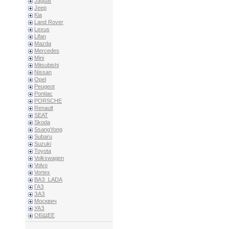
Jaguar
Jeep
Kia
Land Rover
Lexus
Lifan
Mazda
Mercedes
Mini
Mitsubishi
Nissan
Opel
Peugeot
Pontiac
PORSCHE
Renault
SEAT
Skoda
SsangYong
Subaru
Suzuki
Toyota
Volkswagen
Volvo
Vortex
ВАЗ_LADA
ГАЗ
ЗАЗ
Москвич
УАЗ
ОБЩЕЕ