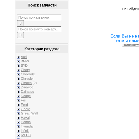
Поиск запчасти
Не найден
Если Вы не н
то мы пом
Напишите
Категории раздела
Audi
BMW
BYD
Chery
Chevrolet
Chrysler
Citroen
(2)
Daewoo
Daihatsu
Dodge
Fiat
Ford
Geely
Great_Wall
Haval
Honda
Hyundai
Infiniti
IVECO