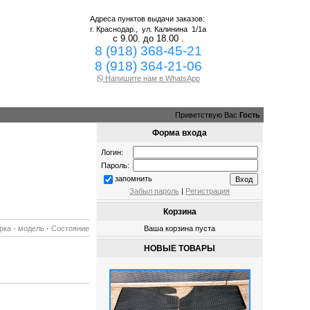
Адреса пунктов выдачи заказов:
г. Краснодар.,
ул. Калинина 1/1а
с 9.00. до 18.00 .
8 (918) 368-45-21
8 (918) 364-21-06
Напишите нам в WhatsApp
Приветствую Вас
Гость
Форма входа
Логин:
Пароль:
запомнить
Забыл пароль
|
Регистрация
Корзина
рка
·
модель
·
Состояние
Ваша корзина пуста
НОВЫЕ ТОВАРЫ