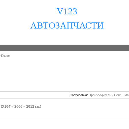
V123
АВТОЗАПЧАСТИ
-Класс
Сортировка:
Производитель
·
Цена
·
Ма
(X164) ( 2006 – 2012 г.в.)