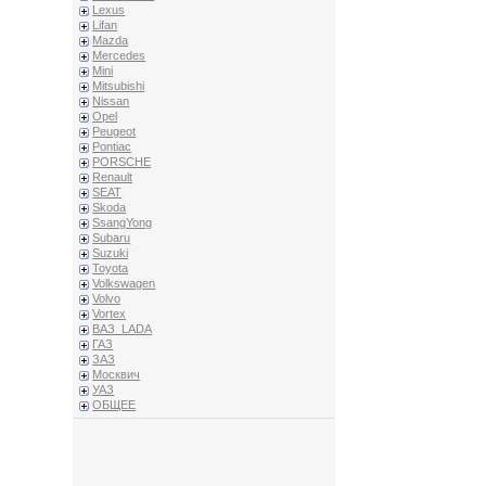
Lexus
Lifan
Mazda
Mercedes
Mini
Mitsubishi
Nissan
Opel
Peugeot
Pontiac
PORSCHE
Renault
SEAT
Skoda
SsangYong
Subaru
Suzuki
Toyota
Volkswagen
Volvo
Vortex
ВАЗ_LADA
ГАЗ
ЗАЗ
Москвич
УАЗ
ОБЩЕЕ