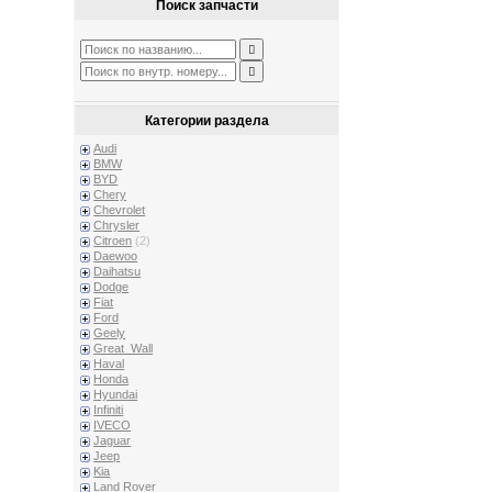
Поиск запчасти
Категории раздела
Audi
BMW
BYD
Chery
Chevrolet
Chrysler
Citroen
(2)
Daewoo
Daihatsu
Dodge
Fiat
Ford
Geely
Great_Wall
Haval
Honda
Hyundai
Infiniti
IVECO
Jaguar
Jeep
Kia
Land Rover