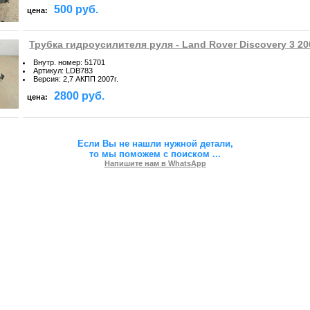
500 руб.
цена:
Трубка гидроусилителя руля - Land Rover Discovery 3 20
Внутр. номер
:
51701
Артикул
:
LDB783
Версия
:
2,7 АКПП 2007г.
2800 руб.
цена:
Если Вы не нашли нужной детали,
то мы поможем с поиском
...
Напишите нам в WhatsApp