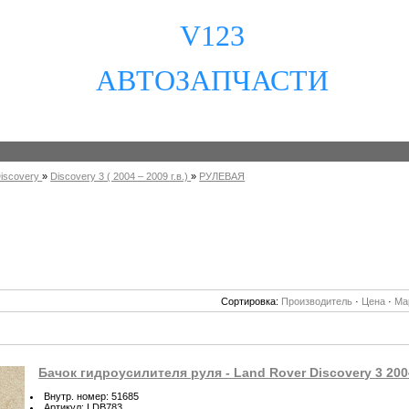
V123
АВТОЗАПЧАСТИ
iscovery
»
Discovery 3 ( 2004 – 2009 г.в.)
»
РУЛЕВАЯ
Сортировка:
Производитель
·
Цена
·
Ма
Бачок гидроусилителя руля - Land Rover Discovery 3 200
Внутр. номер
:
51685
Артикул
:
LDB783