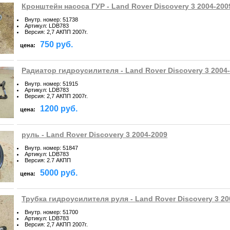
Кронштейн насоса ГУР - Land Rover Discovery 3 2004-200
Внутр. номер
:
51738
Артикул
:
LDB783
Версия
:
2,7 АКПП 2007г.
750 руб.
цена:
Радиатор гидроусилителя - Land Rover Discovery 3 2004
Внутр. номер
:
51915
Артикул
:
LDB783
Версия
:
2,7 АКПП 2007г.
1200 руб.
цена:
руль - Land Rover Discovery 3 2004-2009
Внутр. номер
:
51847
Артикул
:
LDB783
Версия
:
2.7 АКПП
5000 руб.
цена:
Трубка гидроусилителя руля - Land Rover Discovery 3 20
Внутр. номер
:
51700
Артикул
:
LDB783
Версия
:
2,7 АКПП 2007г.