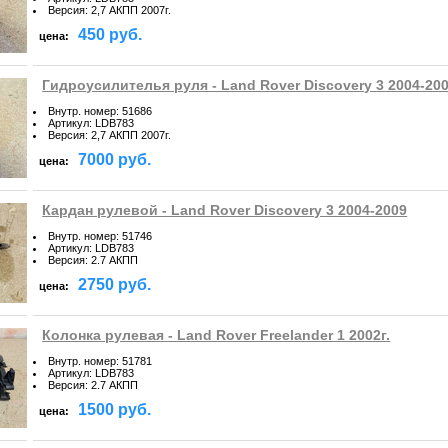
Версия
:
2,7 АКПП 2007г.
450 руб.
цена:
Гидроусилителья руля - Land Rover Discovery 3 2004-20
Внутр. номер
:
51686
Артикул
:
LDB783
Версия
:
2,7 АКПП 2007г.
7000 руб.
цена:
Кардан рулевой - Land Rover Discovery 3 2004-2009
Внутр. номер
:
51746
Артикул
:
LDB783
Версия
:
2.7 АКПП
2750 руб.
цена:
Колонка рулевая - Land Rover Freelander 1 2002г.
Внутр. номер
:
51781
Артикул
:
LDB783
Версия
:
2.7 АКПП
1500 руб.
цена: