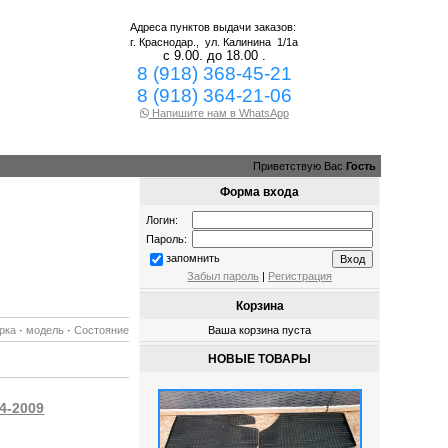
Адреса пунктов выдачи заказов:
г. Краснодар.,
ул. Калинина 1/1а
с 9.00. до 18.00 .
8 (918) 368-45-21
8 (918) 364-21-06
Напишите нам в WhatsApp
Приветствую Вас
Гость
Форма входа
Логин:
Пароль:
запомнить
Забыл пароль
|
Регистрация
Корзина
рка
·
модель
·
Состояние
Ваша корзина пуста
НОВЫЕ ТОВАРЫ
4-2009