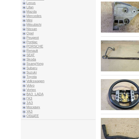
Lexus
Lifan
Mazda
Mercedes
Mini
Mitsubishi
Nissan
Opel
Peugeot
Pontiac
PORSCHE
Renault
SEAT
Skoda
SsangYong
Subaru
Suzuki
Toyota
Volkswagen
Volvo
Vortex
ВАЗ_LADA
ГАЗ
ЗАЗ
Москвич
УАЗ
ОБЩЕЕ