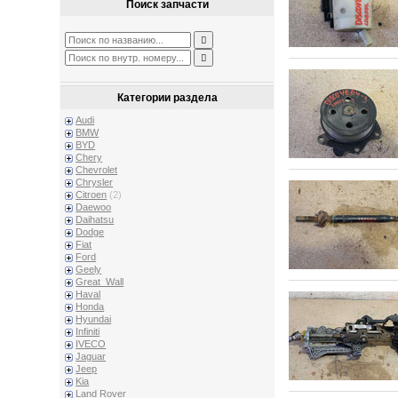
Поиск запчасти
Категории раздела
Audi
BMW
BYD
Chery
Chevrolet
Chrysler
Citroen
(2)
Daewoo
Daihatsu
Dodge
Fiat
Ford
Geely
Great_Wall
Haval
Honda
Hyundai
Infiniti
IVECO
Jaguar
Jeep
Kia
Land Rover