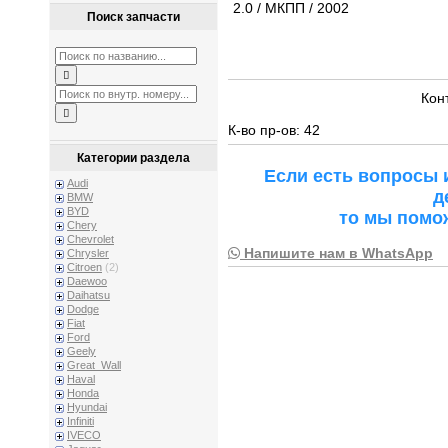
2.0 / МКПП / 2002
Поиск запчасти
Кон
К-во пр-ов: 42
Категории раздела
Если есть вопросы 
Audi
д
BMW
BYD
то мы помо
Chery
Chevrolet
Напишите нам в WhatsApp
Chrysler
Citroen
(2)
Daewoo
Daihatsu
Dodge
Fiat
Ford
Geely
Great_Wall
Haval
Honda
Hyundai
Infiniti
IVECO