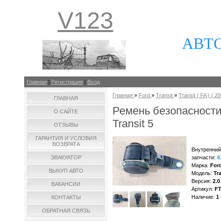
V123
АВТ
Главная
|
Регистрация
|
Вход
Главная
»
Ford
»
Transit
»
Transit ( FA ) ( 20
ГЛАВНАЯ
Ремень безопасност
О САЙТЕ
Transit 5
ОТЗЫВЫ
ГАРАНТИЯ И УСЛОВИЯ
ВОЗВРАТА
Внутренний
ЭВАКУАТОР
запчасти
:
6
Марка
:
For
ВЫКУП АВТО
Модель
:
Tra
Версия
:
2.0
ВАКАНСИИ
Артикул
:
F
Наличие
:
1
КОНТАКТЫ
ОБРАТНАЯ СВЯЗЬ