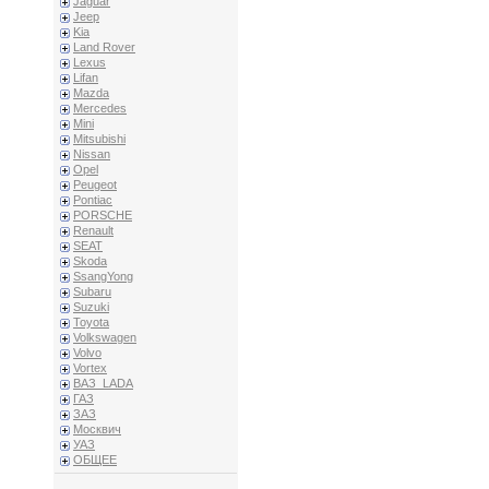
Jaguar
Jeep
Kia
Land Rover
Lexus
Lifan
Mazda
Mercedes
Mini
Mitsubishi
Nissan
Opel
Peugeot
Pontiac
PORSCHE
Renault
SEAT
Skoda
SsangYong
Subaru
Suzuki
Toyota
Volkswagen
Volvo
Vortex
ВАЗ_LADA
ГАЗ
ЗАЗ
Москвич
УАЗ
ОБЩЕЕ