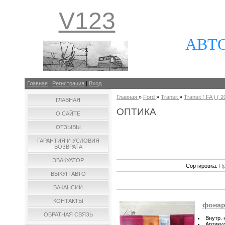
V123
АВТ
Главная
|
Регистрация
|
Вход
Главная
»
Ford
»
Transit
»
Transit ( FA ) ( 2
ГЛАВНАЯ
ОПТИКА
О САЙТЕ
ОТЗЫВЫ
ГАРАНТИЯ И УСЛОВИЯ
ВОЗВРАТА
ЭВАКУАТОР
Сортировка:
Пр
ВЫКУП АВТО
ВАКАНСИИ
КОНТАКТЫ
фонарь
ОБРАТНАЯ СВЯЗЬ
Внутр.
Артику