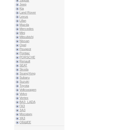
Jaguar
Jeep
Kia
Land Rover
Lexus
Lifan
Mazda
Mercedes
Mini
Mitsubishi
Nissan
Opel
Peugeot
Pontiac
PORSCHE
Renault
SEAT
Skoda
SsangYong
Subaru
Suzuki
Toyota
Volkswagen
Volvo
Vortex
ВАЗ_LADA
ГАЗ
ЗАЗ
Москвич
УАЗ
ОБЩЕЕ