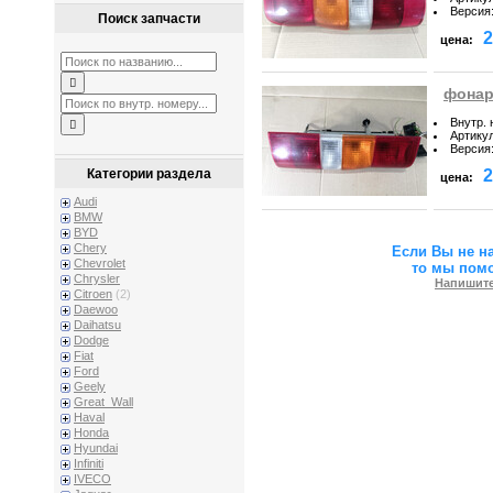
Версия
Поиск запчасти
2
цена:
фонарь
Внутр.
Артику
Версия
2
Категории раздела
цена:
Audi
BMW
BYD
Chery
Если Вы не н
Chevrolet
то мы пом
Chrysler
Напишите
Citroen
(2)
Daewoo
Daihatsu
Dodge
Fiat
Ford
Geely
Great_Wall
Haval
Honda
Hyundai
Infiniti
IVECO