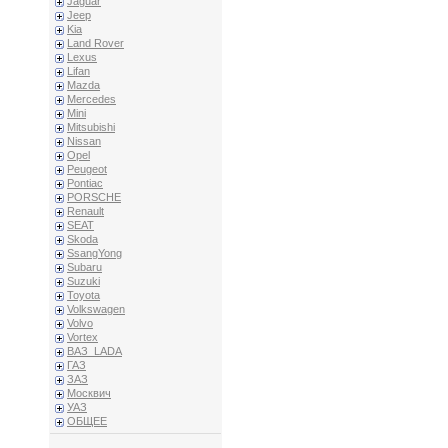
Jaguar
Jeep
Kia
Land Rover
Lexus
Lifan
Mazda
Mercedes
Mini
Mitsubishi
Nissan
Opel
Peugeot
Pontiac
PORSCHE
Renault
SEAT
Skoda
SsangYong
Subaru
Suzuki
Toyota
Volkswagen
Volvo
Vortex
ВАЗ_LADA
ГАЗ
ЗАЗ
Москвич
УАЗ
ОБЩЕЕ