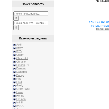
Не найден
Поиск запчасти
Если Вы не н
то мы пом
Напишите
Категории раздела
Audi
BMW
BYD
Chery
Chevrolet
Chrysler
Citroen
(2)
Daewoo
Daihatsu
Dodge
Fiat
Ford
Geely
Great_Wall
Haval
Honda
Hyundai
Infiniti
IVECO