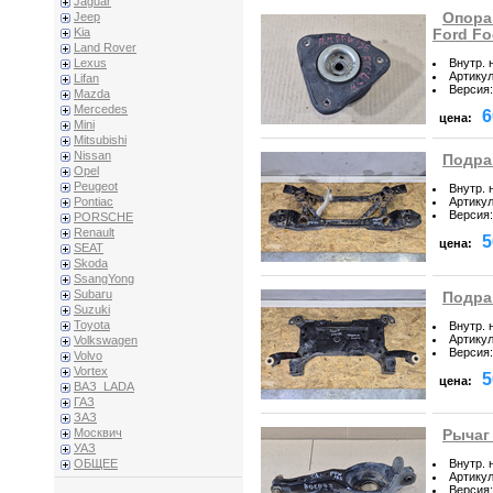
Jaguar
Опора
Jeep
Kia
Ford Fo
Land Rover
Внутр. 
Lexus
Артику
Lifan
Версия
:
Mazda
Mercedes
6
цена:
Mini
Mitsubishi
Nissan
Подрам
Opel
Peugeot
Внутр. 
Артику
Pontiac
Версия
:
PORSCHE
Renault
5
цена:
SEAT
Skoda
SsangYong
Subaru
Подра
Suzuki
Toyota
Внутр. 
Артику
Volkswagen
Версия
:
Volvo
Vortex
5
цена:
ВАЗ_LADA
ГАЗ
ЗАЗ
Москвич
Рычаг 
УАЗ
Внутр. 
ОБЩЕЕ
Артику
Версия
: