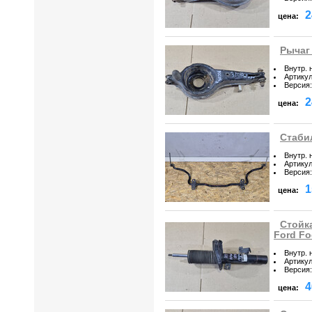
2
цена:
Рычаг 
Внутр. 
Артику
Версия
:
2
цена:
Стаби
Внутр. 
Артику
Версия
:
1
цена:
Стойк
Ford Fo
Внутр. 
Артику
Версия
:
4
цена: