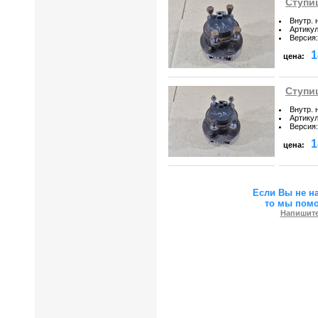
Ступиц
Внутр. 
Артику
Версия
:
1
цена:
Ступиц
Внутр. 
Артику
Версия
:
1
цена:
Если Вы не н
то мы пом
Напишите