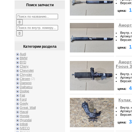
Версия
:
Поиск запчасти
1
цена:
Аморти
Внутр. 
Артику
Версия
:
1
Категории раздела
цена:
Audi
BMW
Аморт
BYD
Focus 3
Chery
Chevrolet
Внутр. 
Chrysler
Артику
Citroen
(2)
Версия
:
Daewoo
Daihatsu
4
цена:
Dodge
Fiat
Ford
Кулак
Geely
Внутр. 
Great_Wall
Артику
Haval
Версия
:
Honda
Hyundai
3
цена:
Infiniti
IVECO