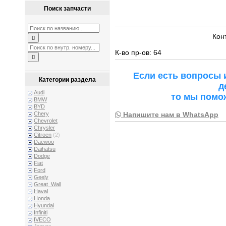
Поиск запчасти
Кон
К-во пр-ов: 64
Если есть вопросы 
Категории раздела
д
Audi
то мы помо
BMW
BYD
Напишите нам в WhatsApp
Chery
Chevrolet
Chrysler
Citroen
(2)
Daewoo
Daihatsu
Dodge
Fiat
Ford
Geely
Great_Wall
Haval
Honda
Hyundai
Infiniti
IVECO