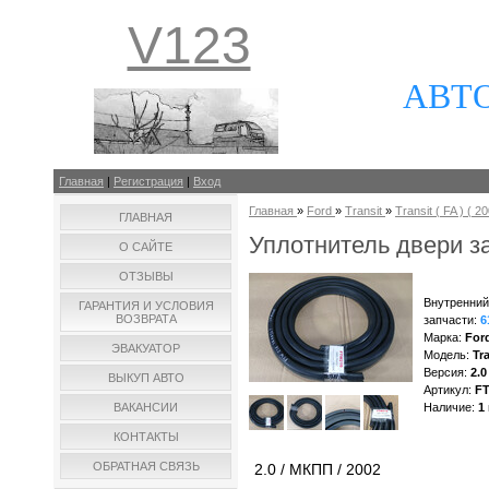
V123
АВТ
Главная
|
Регистрация
|
Вход
Главная
»
Ford
»
Transit
»
Transit ( FA ) ( 20
ГЛАВНАЯ
Уплотнитель двери за
О САЙТЕ
ОТЗЫВЫ
Внутренний
ГАРАНТИЯ И УСЛОВИЯ
ВОЗВРАТА
запчасти
:
6
Марка
:
For
ЭВАКУАТОР
Модель
:
Tra
Версия
:
2.0
ВЫКУП АВТО
Артикул
:
F
ВАКАНСИИ
Наличие
:
1
КОНТАКТЫ
ОБРАТНАЯ СВЯЗЬ
2.0 / МКПП / 2002