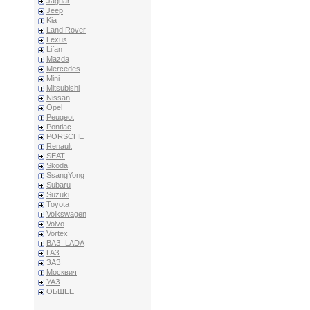
Jaguar
Jeep
Kia
Land Rover
Lexus
Lifan
Mazda
Mercedes
Mini
Mitsubishi
Nissan
Opel
Peugeot
Pontiac
PORSCHE
Renault
SEAT
Skoda
SsangYong
Subaru
Suzuki
Toyota
Volkswagen
Volvo
Vortex
ВАЗ_LADA
ГАЗ
ЗАЗ
Москвич
УАЗ
ОБЩЕЕ