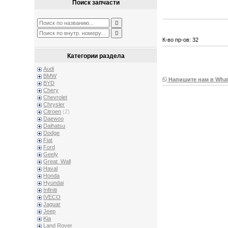
Поиск запчасти
К-во пр-ов: 32
Категории раздела
Audi
BMW
Напишите нам в Wha
BYD
Chery
Chevrolet
Chrysler
Citroen
(2)
Daewoo
Daihatsu
Dodge
Fiat
Ford
Geely
Great_Wall
Haval
Honda
Hyundai
Infiniti
IVECO
Jaguar
Jeep
Kia
Land Rover