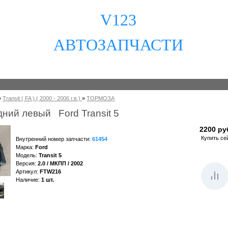
V123
АВТОЗАПЧАСТИ
»
Transit ( FA ) ( 2000 - 2006 г.в.)
»
ТОРМОЗА
ний левый Ford Transit 5
2200 ру
Купить се
Внутренний номер запчасти
:
61454
Марка
:
Ford
Модель
:
Transit 5
Версия
:
2.0 / МКПП / 2002
Артикул
:
FTW216
Наличие
:
1
шт.