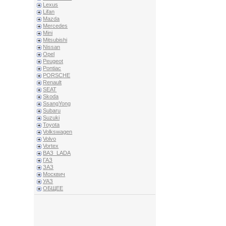
Lexus
Lifan
Mazda
Mercedes
Mini
Mitsubishi
Nissan
Opel
Peugeot
Pontiac
PORSCHE
Renault
SEAT
Skoda
SsangYong
Subaru
Suzuki
Toyota
Volkswagen
Volvo
Vortex
ВАЗ_LADA
ГАЗ
ЗАЗ
Москвич
УАЗ
ОБЩЕЕ