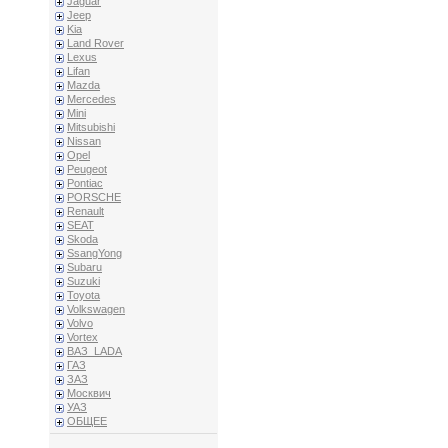
Jaguar
Jeep
Kia
Land Rover
Lexus
Lifan
Mazda
Mercedes
Mini
Mitsubishi
Nissan
Opel
Peugeot
Pontiac
PORSCHE
Renault
SEAT
Skoda
SsangYong
Subaru
Suzuki
Toyota
Volkswagen
Volvo
Vortex
ВАЗ_LADA
ГАЗ
ЗАЗ
Москвич
УАЗ
ОБЩЕЕ