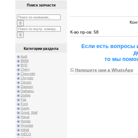
Поиск запчасти
Кон
К-во пр-ов: 58
Если есть вопросы 
Категории раздела
д
Audi
то мы помо
BMW
BYD
Напишите нам в WhatsApp
Chery
Chevrolet
Chrysler
Citroen
Daewoo
Daihatsu
Dodge
Fiat
Ford
Geely
Great_Wall
Haval
Honda
Hyundai
Infiniti
IVECO