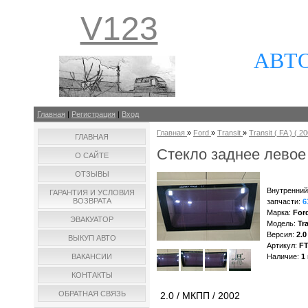
V123
АВТ
Главная
|
Регистрация
|
Вход
Главная
»
Ford
»
Transit
»
Transit ( FA ) ( 20
ГЛАВНАЯ
Стекло заднее левое 
О САЙТЕ
ОТЗЫВЫ
Внутренний
ГАРАНТИЯ И УСЛОВИЯ
ВОЗВРАТА
запчасти
:
6
Марка
:
For
ЭВАКУАТОР
Модель
:
Tra
Версия
:
2.0
ВЫКУП АВТО
Артикул
:
F
ВАКАНСИИ
Наличие
:
1
КОНТАКТЫ
ОБРАТНАЯ СВЯЗЬ
2.0 / МКПП / 2002