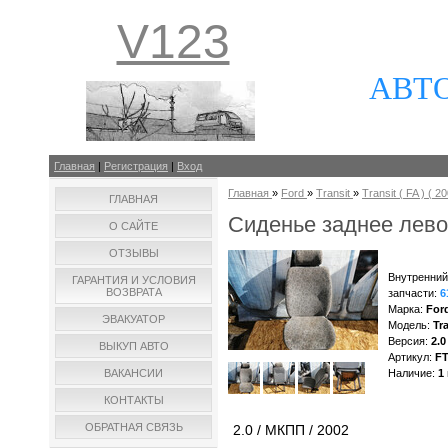
V123
АВТ
Главная
|
Регистрация
|
Вход
Главная
»
Ford
»
Transit
»
Transit ( FA ) ( 20
ГЛАВНАЯ
Сиденье заднее левое
О САЙТЕ
ОТЗЫВЫ
Внутренний
ГАРАНТИЯ И УСЛОВИЯ
ВОЗВРАТА
запчасти
:
6
Марка
:
For
ЭВАКУАТОР
Модель
:
Tra
Версия
:
2.0
ВЫКУП АВТО
Артикул
:
F
ВАКАНСИИ
Наличие
:
1
КОНТАКТЫ
ОБРАТНАЯ СВЯЗЬ
2.0 / МКПП / 2002