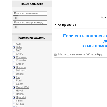
Поиск запчасти
Кон
К-во пр-ов: 71
Если есть вопросы 
Категории раздела
д
Audi
то мы помо
BMW
BYD
Напишите нам в WhatsApp
Chery
Chevrolet
Chrysler
Citroen
Daewoo
Daihatsu
Dodge
Fiat
Ford
Geely
Great_Wall
Haval
Honda
Hyundai
Infiniti
IVECO