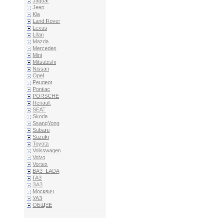
Jaguar
Jeep
Kia
Land Rover
Lexus
Lifan
Mazda
Mercedes
Mini
Mitsubishi
Nissan
Opel
Peugeot
Pontiac
PORSCHE
Renault
SEAT
Skoda
SsangYong
Subaru
Suzuki
Toyota
Volkswagen
Volvo
Vortex
ВАЗ_LADA
ГАЗ
ЗАЗ
Москвич
УАЗ
ОБЩЕЕ