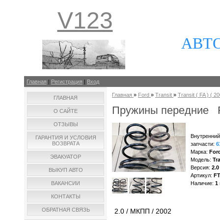
V123
АВТ
Главная
|
Регистрация
|
Вход
Главная
»
Ford
»
Transit
»
Transit ( FA ) ( 20
ГЛАВНАЯ
Пружины передние Fo
О САЙТЕ
ОТЗЫВЫ
Внутренний
ГАРАНТИЯ И УСЛОВИЯ
ВОЗВРАТА
запчасти
:
6
Марка
:
For
ЭВАКУАТОР
Модель
:
Tra
Версия
:
2.0
ВЫКУП АВТО
Артикул
:
F
ВАКАНСИИ
Наличие
:
1
КОНТАКТЫ
ОБРАТНАЯ СВЯЗЬ
2.0 / МКПП / 2002