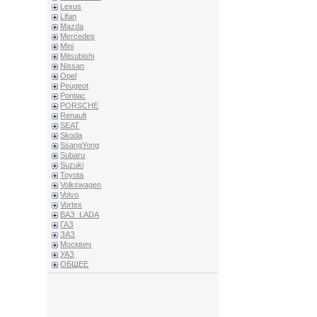
Lexus
Lifan
Mazda
Mercedes
Mini
Mitsubishi
Nissan
Opel
Peugeot
Pontiac
PORSCHE
Renault
SEAT
Skoda
SsangYong
Subaru
Suzuki
Toyota
Volkswagen
Volvo
Vortex
ВАЗ_LADA
ГАЗ
ЗАЗ
Москвич
УАЗ
ОБЩЕЕ