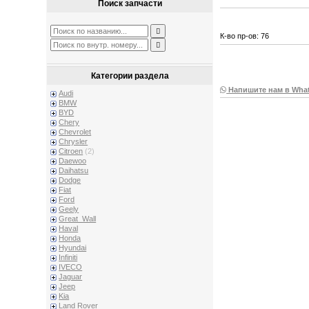
Поиск запчасти
К-во пр-ов: 76
Категории раздела
Напишите нам в Wha
Audi
BMW
BYD
Chery
Chevrolet
Chrysler
Citroen
(2)
Daewoo
Daihatsu
Dodge
Fiat
Ford
Geely
Great_Wall
Haval
Honda
Hyundai
Infiniti
IVECO
Jaguar
Jeep
Kia
Land Rover