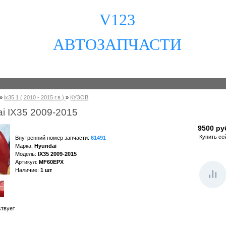
V123
АВТОЗАПЧАСТИ
»
ix35 1 ( 2010 - 2015 г.в.)
»
КУЗОВ
i IX35 2009-2015
9500 ру
Купить се
Внутренний номер запчасти
:
61491
Марка
:
Hyundai
Модель
:
IX35 2009-2015
Артикул
:
MF60EPX
Наличие
:
1
шт
ствует