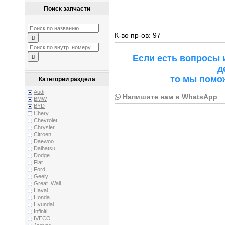
Поиск запчасти
К-во пр-ов: 97
Если есть вопросы 
д
то мы помо
Категории раздела
Audi
Напишите нам в WhatsApp
BMW
BYD
Chery
Chevrolet
Chrysler
Citroen
Daewoo
Daihatsu
Dodge
Fiat
Ford
Geely
Great_Wall
Haval
Honda
Hyundai
Infiniti
IVECO