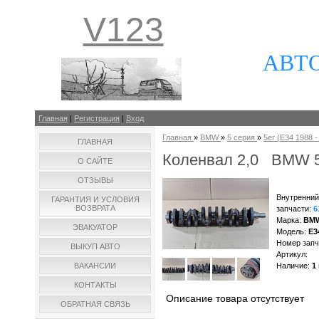
V123
АВТ
Главная
|
Регистрация
|
Вход
Главная
»
BMW
»
5 серия
»
5er (E34 1988 - 
ГЛАВНАЯ
Коленвал 2,0 BMW 5
О САЙТЕ
ОТЗЫВЫ
Внутренний
ГАРАНТИЯ И УСЛОВИЯ
ВОЗВРАТА
запчасти
:
6
Марка
:
BMW
ЭВАКУАТОР
Модель
:
E3
Номер запч
ВЫКУП АВТО
Артикул
:
ВАКАНСИИ
Наличие
:
1
КОНТАКТЫ
Описание товара отсутствует
ОБРАТНАЯ СВЯЗЬ