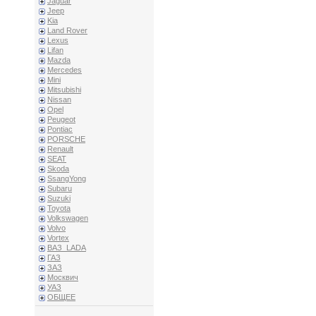
Jaguar
Jeep
Kia
Land Rover
Lexus
Lifan
Mazda
Mercedes
Mini
Mitsubishi
Nissan
Opel
Peugeot
Pontiac
PORSCHE
Renault
SEAT
Skoda
SsangYong
Subaru
Suzuki
Toyota
Volkswagen
Volvo
Vortex
ВАЗ_LADA
ГАЗ
ЗАЗ
Москвич
УАЗ
ОБЩЕЕ