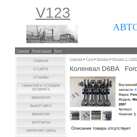
V123
АВТ
Главная
|
Регистрация
|
Вход
Главная
»
Ford
»
Mondeo
»
Mondeo 3 ( 2000 
ГЛАВНАЯ
Коленвал D6BA Ford
О САЙТЕ
ОТЗЫВЫ
Внутренний
ГАРАНТИЯ И УСЛОВИЯ
ВОЗВРАТА
запчасти
:
6
Марка
:
For
ЭВАКУАТОР
Модель
:
Mo
2007
ВЫКУП АВТО
Артикул
:
ВАКАНСИИ
Наличие
:
1
КОНТАКТЫ
Описание товара отсутствует
ОБРАТНАЯ СВЯЗЬ