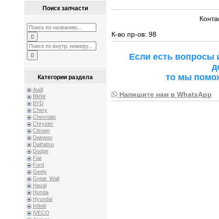
Поиск запчасти
Конта
К-во пр-ов: 98
Если есть вопросы 
д
то мы помо
Категории раздела
Audi
Напишите нам в WhatsApp
BMW
BYD
Chery
Chevrolet
Chrysler
Citroen
Daewoo
Daihatsu
Dodge
Fiat
Ford
Geely
Great_Wall
Haval
Honda
Hyundai
Infiniti
IVECO