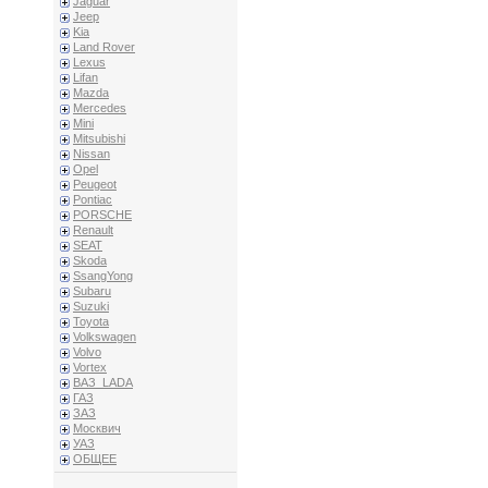
Jaguar
Jeep
Kia
Land Rover
Lexus
Lifan
Mazda
Mercedes
Mini
Mitsubishi
Nissan
Opel
Peugeot
Pontiac
PORSCHE
Renault
SEAT
Skoda
SsangYong
Subaru
Suzuki
Toyota
Volkswagen
Volvo
Vortex
ВАЗ_LADA
ГАЗ
ЗАЗ
Москвич
УАЗ
ОБЩЕЕ