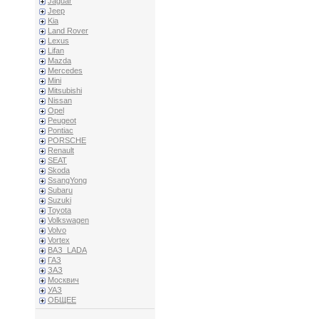
Jaguar
Jeep
Kia
Land Rover
Lexus
Lifan
Mazda
Mercedes
Mini
Mitsubishi
Nissan
Opel
Peugeot
Pontiac
PORSCHE
Renault
SEAT
Skoda
SsangYong
Subaru
Suzuki
Toyota
Volkswagen
Volvo
Vortex
ВАЗ_LADA
ГАЗ
ЗАЗ
Москвич
УАЗ
ОБЩЕЕ