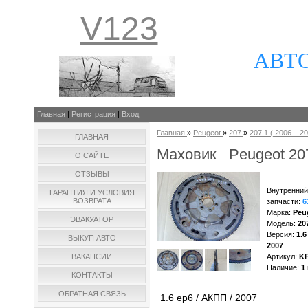
V123
АВТ
Главная
|
Регистрация
|
Вход
Главная
»
Peugeot
»
207
»
207 1 ( 2006 – 20
ГЛАВНАЯ
Маховик Peugeot 20
О САЙТЕ
ОТЗЫВЫ
Внутренний
ГАРАНТИЯ И УСЛОВИЯ
ВОЗВРАТА
запчасти
:
6
Марка
:
Peu
ЭВАКУАТОР
Модель
:
20
Версия
:
1.6
ВЫКУП АВТО
2007
ВАКАНСИИ
Артикул
:
K
Наличие
:
1
КОНТАКТЫ
ОБРАТНАЯ СВЯЗЬ
1.6 ep6 / АКПП / 2007