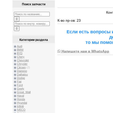
Поиск запчасти
Кон
К-во пр-ов: 23
Если есть вопросы 
д
Категории раздела
то мы помо
Audi
BMW
Напишите нам в WhatsApp
BYD
Chery
Chevrolet
Chrysler
Citroen
(2)
Daewoo
Daihatsu
Dodge
Fiat
Ford
Geely
Great_Wall
Haval
Honda
Hyundai
Infiniti
IVECO