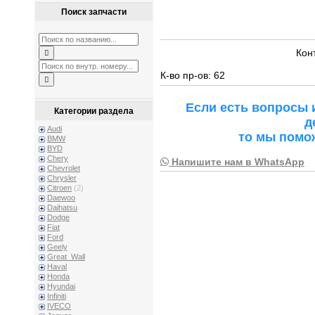
Поиск запчасти
Кон
К-во пр-ов: 62
Если есть вопросы 
Категории раздела
д
Audi
то мы помо
BMW
BYD
Chery
Напишите нам в WhatsApp
Chevrolet
Chrysler
Citroen
(2)
Daewoo
Daihatsu
Dodge
Fiat
Ford
Geely
Great_Wall
Haval
Honda
Hyundai
Infiniti
IVECO