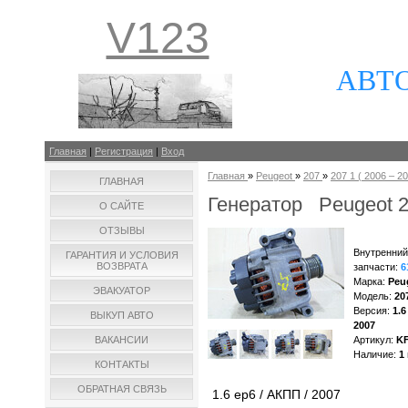
V123
АВТ
Главная
|
Регистрация
|
Вход
Главная
»
Peugeot
»
207
»
207 1 ( 2006 – 20
ГЛАВНАЯ
Генератор Peugeot 2
О САЙТЕ
ОТЗЫВЫ
Внутренний
ГАРАНТИЯ И УСЛОВИЯ
ВОЗВРАТА
запчасти
:
6
Марка
:
Peu
ЭВАКУАТОР
Модель
:
20
Версия
:
1.6
ВЫКУП АВТО
2007
ВАКАНСИИ
Артикул
:
K
Наличие
:
1
КОНТАКТЫ
ОБРАТНАЯ СВЯЗЬ
1.6 ep6 / АКПП / 2007