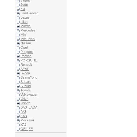
Jaguar
Jeep
Kia
Land Rover
Lexus
Lifan
Mazda
Mercedes
Mini
Mitsubishi
Nissan
Opel
Peugeot
Pontiac
PORSCHE
Renault
SEAT
Skoda
SsangYong
Subaru
Suzuki
Toyota
Volkswagen
Volvo
Vortex
ВАЗ_LADA
ГАЗ
ЗАЗ
Москвич
УАЗ
ОБЩЕЕ